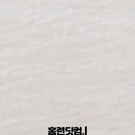
042-47
|